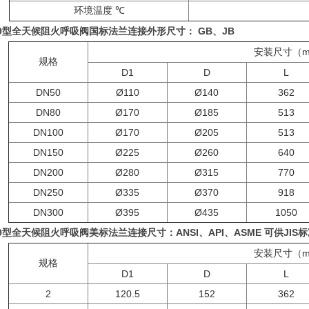
环境温度
℃
9
GB
JB
型
全天候阻火呼吸阀
国标法兰连接外形尺寸：
、
安装尺寸（
规格
D1
D
L
DN50
Ø110
Ø140
362
DN80
Ø170
Ø185
513
DN100
Ø170
Ø205
513
DN150
Ø225
Ø260
640
DN200
Ø280
Ø315
770
DN250
Ø335
Ø370
918
DN300
Ø395
Ø435
1050
9
ANSI
API
ASME
JIS
型
全天候阻火呼吸阀
美标法兰连接尺寸：
、
、
可供
标
安装尺寸（
规格
D1
D
L
2
120.5
152
362