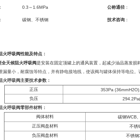
：
0.3
～
1.6MPa
公称通径
：
：
碳钢、不锈钢
技术咨询
：
阻火呼吸阀性能及特点：
型全天候阻火呼吸阀
是安装在固定顶罐上的通风装置，起减少油品蒸发损
泄漏量小，耐腐蚀等特点，并有静电接地线，使该阀与罐体保持等电位。
阻火呼吸阀主要技术参数：
正压
353Pa (36mmH2O)
负压
294.2P
阻火呼吸阀零部件材料：
阀体材料
WCB
碳钢
正压阀盘材料
不锈
负压阀盘材料
不锈钢