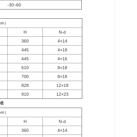
-30~60
mm
）
H
N-d
360
4×14
445
4×18
445
4×16
610
8×18
700
8×18
828
12×18
910
12×23
准
mm
）
H
N-d
360
4×14