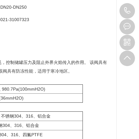
DN20-DN250
1
021-31007323
耗，控制储罐压力及阻止外界火焰传入的作用
。
该阀具有
该阀具有防冻性能，适用于寒冷地区。
, 980.7Pa(100mmH2O)
a(36mmH2O)
304
316
、不锈钢
、
、铝合金
304
316
钢
、
、铝合金
304
316
PTFE
、
、四氟