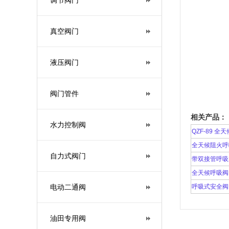
调节阀门
真空阀门
液压阀门
阀门管件
相关产品：
水力控制阀
QZF-89 
全天候阻火呼
自力式阀门
带双接管呼吸
全天候呼吸阀
电动二通阀
呼吸式安全阀
油田专用阀